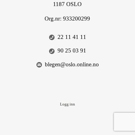
1187 OSLO
Org.nr:
933200299
22 11 41 11
90 25 03 91
blegen@oslo.online.no
Logg inn